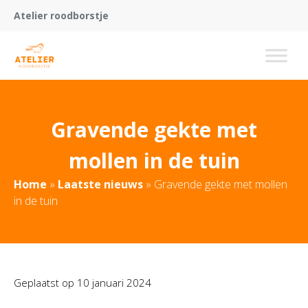
Atelier roodborstje
Gravende gekte met
mollen in de tuin
Home
»
Laatste nieuws
»
Gravende gekte met mollen
in de tuin
Geplaatst op
10 januari 2024