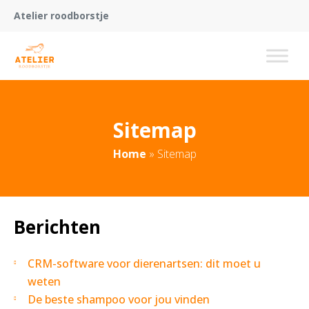
Atelier roodborstje
Sitemap
Home
»
Sitemap
Berichten
CRM-software voor dierenartsen: dit moet u
weten
De beste shampoo voor jou vinden