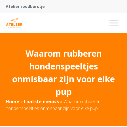
Atelier roodborstje
Waarom rubberen
hondenspeeltjes
onmisbaar zijn voor elke
pup
Home
»
Laatste nieuws
»
Waarom rubberen
hondenspeeltjes onmisbaar zijn voor elke pup